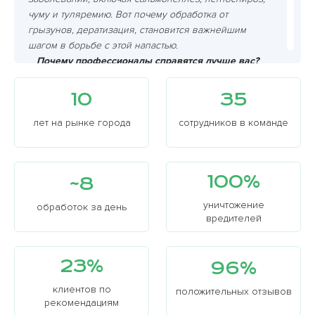
чуму и туляремию. Вот почему обработка от
грызунов, дератизация, становится важнейшим
шагом в борьбе с этой напастью.
Почему профессионалы справятся лучше вас?
Грызуны хитрее, чем вам кажется, и самостоятельно
избавиться от них очень сложно. Мышеловки?
10
35
Грызуны умны и хитры, они узнают ловушку и
избегают ее. Яды? Опасно для детей и домашних
лет на рынке города
сотрудников в команде
животных! К тому же, грызуны размножаются с
невероятной скоростью, поэтому успех ваших
самостоятельных действий крайне сомнителен.
100%
~8
уничтожение
обработок за день
вредителей
23%
96%
клиентов по
положительных отзывов
рекомендациям