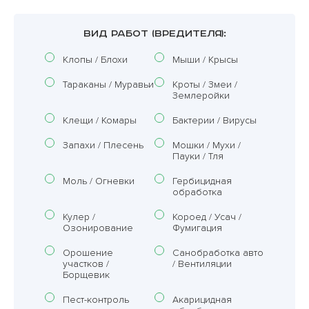
ВИД РАБОТ (ВРЕДИТЕЛЯ):
Клопы / Блохи
Мыши / Крысы
Тараканы / Муравьи
Кроты / Змеи /
Землеройки
Клещи / Комары
Бактерии / Вирусы
Запахи / Плесень
Мошки / Мухи /
Пауки / Тля
Моль / Огневки
Гербицидная
обработка
Кулер /
Короед / Усач /
Озонирование
Фумигация
Орошение
Санобработка авто
участков /
/ Вентиляции
Борщевик
Пест-контроль
Акарицидная