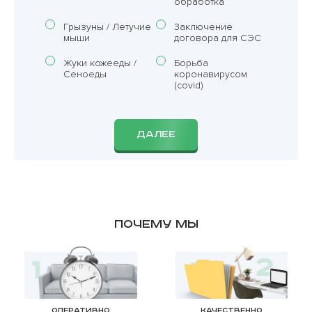
обработка
Грызуны / Летучие
Заключение
мыши
договора для СЭС
Жуки кожееды /
Борьба
Сеноеды
коронавирусом
(covid)
ДАЛЕЕ
Почему мы
Оперативно
Качественно