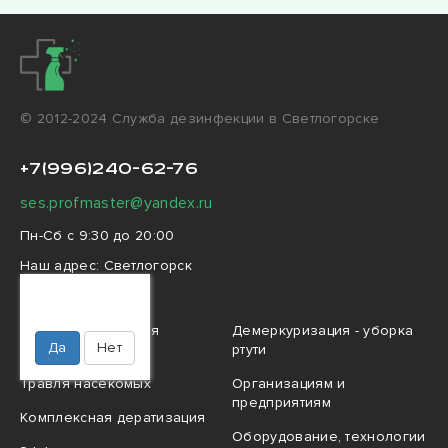
© 2012-2024 Cлужба дезинфекции в Светлогорске
+7(996)240-62-76
ses.profmaster@yandex.ru
Пн-Сб с 9:30 до 20:00
Наш адрес:
Светлогорск
улица Динамо, 1А
Ваш город
Светлогорск?
Профессиональная
Демеркуризация - уборка
Да
Нет
дезинфекция
ртути
Травля насекомых
Организациям и
предприятиям
Комплексная дератизация
Оборудование, технологии