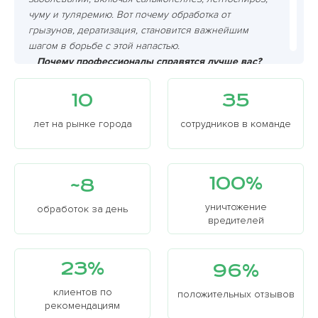
чуму и туляремию. Вот почему обработка от
грызунов, дератизация, становится важнейшим
шагом в борьбе с этой напастью.
Почему профессионалы справятся лучше вас?
Грызуны хитрее, чем вам кажется, и самостоятельно
избавиться от них очень сложно. Мышеловки?
10
35
Грызуны умны и хитры, они узнают ловушку и
избегают ее. Яды? Опасно для детей и домашних
лет на рынке города
сотрудников в команде
животных! К тому же, грызуны размножаются с
невероятной скоростью, поэтому успех ваших
самостоятельных действий крайне сомнителен.
100%
~8
уничтожение
обработок за день
вредителей
23%
96%
клиентов по
положительных отзывов
рекомендациям