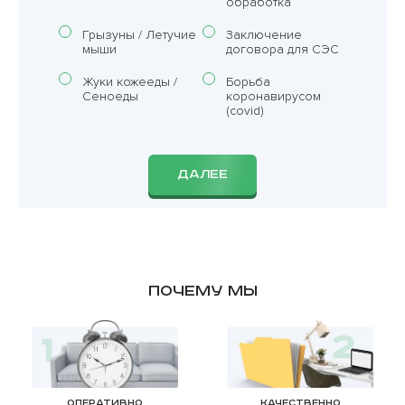
обработка
Грызуны / Летучие
Заключение
мыши
договора для СЭС
Жуки кожееды /
Борьба
Сеноеды
коронавирусом
(covid)
ДАЛЕЕ
Почему мы
Оперативно
Качественно