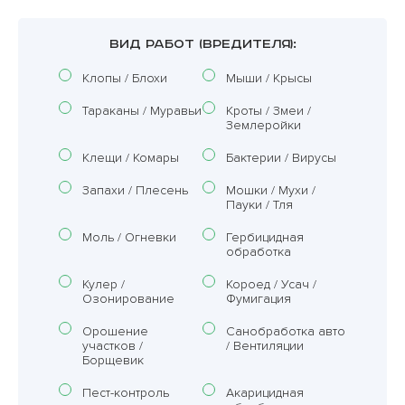
ВИД РАБОТ (ВРЕДИТЕЛЯ):
Клопы / Блохи
Мыши / Крысы
Тараканы / Муравьи
Кроты / Змеи /
Землеройки
Клещи / Комары
Бактерии / Вирусы
Запахи / Плесень
Мошки / Мухи /
Пауки / Тля
Моль / Огневки
Гербицидная
обработка
Кулер /
Короед / Усач /
Озонирование
Фумигация
Орошение
Санобработка авто
участков /
/ Вентиляции
Борщевик
Пест-контроль
Акарицидная