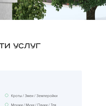
ти услуг
Кроты / Змеи / Землеройки
Мошки / Мухи / Пауки / Тля