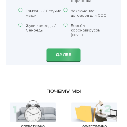
обработка
Грызуны / Летучие
Заключение
мыши
договора для СЭС
Жуки кожееды /
Борьба
Сеноеды
коронавирусом
(covid)
ДАЛЕЕ
Почему мы
Оперативно
Качественно