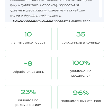
чуму и туляремию. Вот почему обработка от
грызунов, дератизация, становится важнейшим
шагом в борьбе с этой напастью.
Почему профессионалы справятся лучше вас?
Грызуны хитрее, чем вам кажется, и самостоятельно
избавиться от них очень сложно. Мышеловки?
10
35
Грызуны умны и хитры, они узнают ловушку и
избегают ее. Яды? Опасно для детей и домашних
лет на рынке города
сотрудников в команде
животных! К тому же, грызуны размножаются с
невероятной скоростью, поэтому успех ваших
самостоятельных действий крайне сомнителен.
100%
~8
уничтожение
обработок за день
вредителей
23%
96%
клиентов по
положительных отзывов
рекомендациям