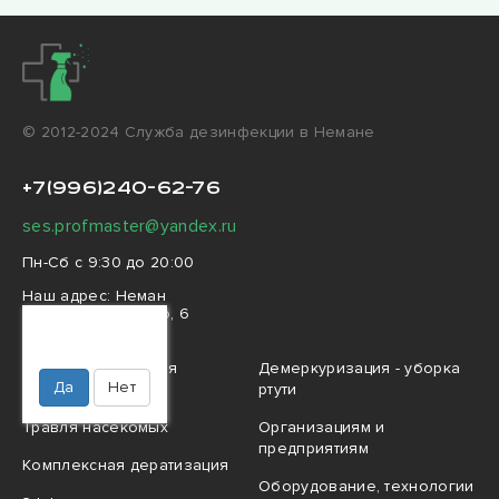
© 2012-2024 Cлужба дезинфекции в Немане
+7(996)240-62-76
ses.profmaster@yandex.ru
Пн-Сб с 9:30 до 20:00
Наш адрес:
Неман
улица Островского, 6
Ваш город
Неман?
Профессиональная
Демеркуризация - уборка
Да
Нет
дезинфекция
ртути
Травля насекомых
Организациям и
предприятиям
Комплексная дератизация
Оборудование, технологии