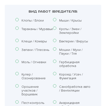
ВИД РАБОТ (ВРЕДИТЕЛЯ):
Клопы / Блохи
Мыши / Крысы
Тараканы / Муравьи
Кроты / Змеи /
Землеройки
Клещи / Комары
Бактерии / Вирусы
Запахи / Плесень
Мошки / Мухи /
Пауки / Тля
Моль / Огневки
Гербицидная
обработка
Кулер /
Короед / Усач /
Озонирование
Фумигация
Орошение
Санобработка авто
участков /
/ Вентиляции
Борщевик
Пест-контроль
Акарицидная