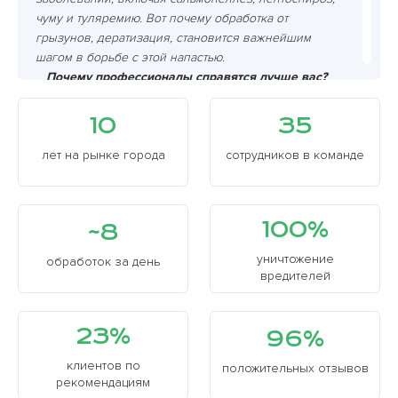
чуму и туляремию. Вот почему обработка от
грызунов, дератизация, становится важнейшим
шагом в борьбе с этой напастью.
Почему профессионалы справятся лучше вас?
Грызуны хитрее, чем вам кажется, и самостоятельно
избавиться от них очень сложно. Мышеловки?
10
35
Грызуны умны и хитры, они узнают ловушку и
избегают ее. Яды? Опасно для детей и домашних
лет на рынке города
сотрудников в команде
животных! К тому же, грызуны размножаются с
невероятной скоростью, поэтому успех ваших
самостоятельных действий крайне сомнителен.
100%
~8
уничтожение
обработок за день
вредителей
23%
96%
клиентов по
положительных отзывов
рекомендациям