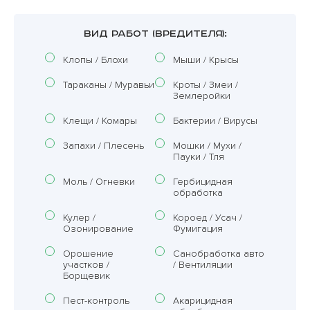
ВИД РАБОТ (ВРЕДИТЕЛЯ):
Клопы / Блохи
Мыши / Крысы
Тараканы / Муравьи
Кроты / Змеи /
Землеройки
Клещи / Комары
Бактерии / Вирусы
Запахи / Плесень
Мошки / Мухи /
Пауки / Тля
Моль / Огневки
Гербицидная
обработка
Кулер /
Короед / Усач /
Озонирование
Фумигация
Орошение
Санобработка авто
участков /
/ Вентиляции
Борщевик
Пест-контроль
Акарицидная