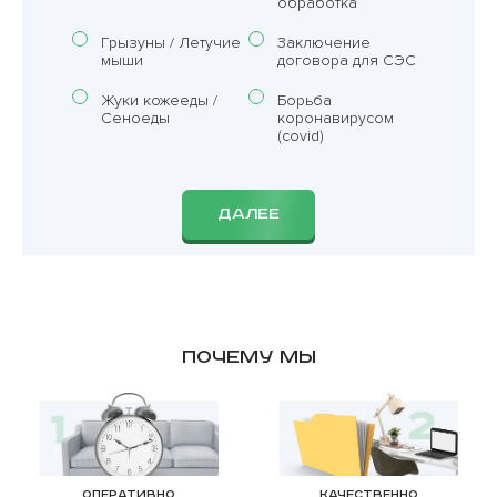
обработка
Грызуны / Летучие
Заключение
мыши
договора для СЭС
Жуки кожееды /
Борьба
Сеноеды
коронавирусом
(covid)
ДАЛЕЕ
Почему мы
Оперативно
Качественно