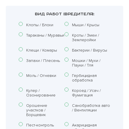
ВИД РАБОТ (ВРЕДИТЕЛЯ):
Клопы / Блохи
Мыши / Крысы
Тараканы / Муравьи
Кроты / Змеи /
Землеройки
Клещи / Комары
Бактерии / Вирусы
Запахи / Плесень
Мошки / Мухи /
Пауки / Тля
Моль / Огневки
Гербицидная
обработка
Кулер /
Короед / Усач /
Озонирование
Фумигация
Орошение
Санобработка авто
участков /
/ Вентиляции
Борщевик
Пест-контроль
Акарицидная