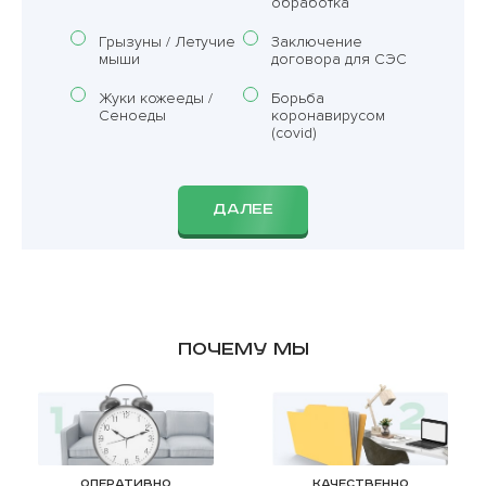
обработка
Грызуны / Летучие
Заключение
мыши
договора для СЭС
Жуки кожееды /
Борьба
Сеноеды
коронавирусом
(covid)
ДАЛЕЕ
Почему мы
Оперативно
Качественно