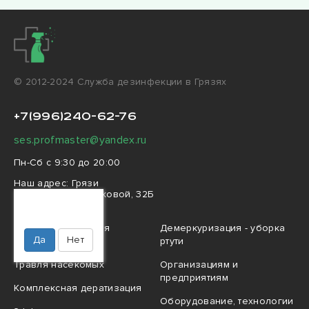
© 2012-2024 Cлужба дезинфекции в Грязях
+7(996)240-62-76
ses.profmaster@yandex.ru
Пн-Сб с 9:30 до 20:00
Наш адрес:
Грязи
улица Марины Расковой, 32Б
Ваш город
Грязи?
Профессиональная
Демеркуризация - уборка
Да
Нет
дезинфекция
ртути
Травля насекомых
Организациям и
предприятиям
Комплексная дератизация
Оборудование, технологии