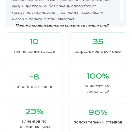
чуму и туляремию. Вот почему обработка от
грызунов, дератизация, становится важнейшим
шагом в борьбе с этой напастью.
Почему профессионалы справятся лучше вас?
Грызуны хитрее, чем вам кажется, и самостоятельно
избавиться от них очень сложно. Мышеловки?
10
35
Грызуны умны и хитры, они узнают ловушку и
избегают ее. Яды? Опасно для детей и домашних
лет на рынке города
сотрудников в команде
животных! К тому же, грызуны размножаются с
невероятной скоростью, поэтому успех ваших
самостоятельных действий крайне сомнителен.
100%
~8
уничтожение
обработок за день
вредителей
23%
96%
клиентов по
положительных отзывов
рекомендациям