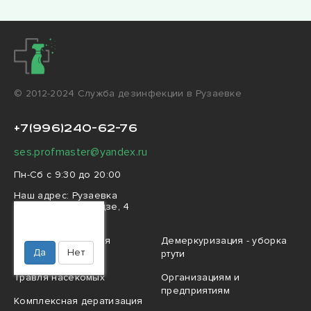
© 2012-2024 Cлужба дезинфекции в Рузаевке
+7(996)240-62-76
ses.profmaster@yandex.ru
Пн-Сб с 9:30 до 20:00
Наш адрес:
Рузаевка
улица Орджоникидзе, 4
Ваш город
Рузаевка?
Профессиональная
Демеркуризация - уборка
Да
Нет
дезинфекция
ртути
Травля насекомых
Организациям и
предприятиям
Комплексная дератизация