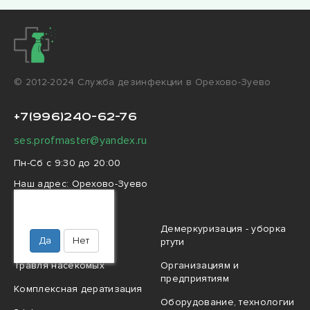
© 2012-2024 Cлужба дезинфекции в Орехово-Зуево
+7(996)240-62-76
ses.profmaster@yandex.ru
Пн-Сб с 9:30 до 20:00
Наш адрес:
Орехово-Зуево
улица Ленина, 99
Ваш город
Орехово-Зуево?
Профессиональная
Демеркуризация - уборка
Да
Нет
дезинфекция
ртути
Травля насекомых
Организациям и
предприятиям
Комплексная дератизация
Оборудование, технологии