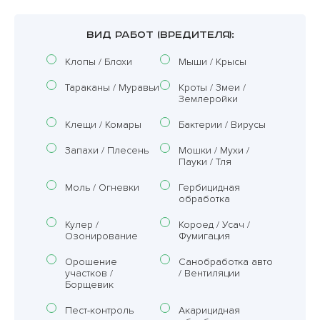
ВИД РАБОТ (ВРЕДИТЕЛЯ):
Клопы / Блохи
Мыши / Крысы
Тараканы / Муравьи
Кроты / Змеи /
Землеройки
Клещи / Комары
Бактерии / Вирусы
Запахи / Плесень
Мошки / Мухи /
Пауки / Тля
Моль / Огневки
Гербицидная
обработка
Кулер /
Короед / Усач /
Озонирование
Фумигация
Орошение
Санобработка авто
участков /
/ Вентиляции
Борщевик
Пест-контроль
Акарицидная