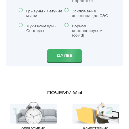
обработка
Грызуны / Летучие
Заключение
мыши
договора для СЭС
Жуки кожееды /
Борьба
Сеноеды
коронавирусом
(covid)
ДАЛЕЕ
Почему мы
Оперативно
Качественно