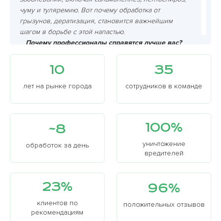
чуму и туляремию. Вот почему обработка от
грызунов, дератизация, становится важнейшим
шагом в борьбе с этой напастью.
Почему профессионалы справятся лучше вас?
Грызуны хитрее, чем вам кажется, и самостоятельно
избавиться от них очень сложно. Мышеловки?
10
35
Грызуны умны и хитры, они узнают ловушку и
избегают ее. Яды? Опасно для детей и домашних
лет на рынке города
сотрудников в команде
животных! К тому же, грызуны размножаются с
невероятной скоростью, поэтому успех ваших
самостоятельных действий крайне сомнителен.
100%
~8
уничтожение
обработок за день
вредителей
23%
96%
клиентов по
положительных отзывов
рекомендациям