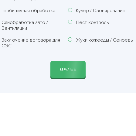
Гербицидная обработка
Кулер / Озонирование
Санобработка авто /
Пест-контроль
Вентиляции
Заключение договора для
Жуки кожееды / Сеноеды
СЭС
ДАЛЕЕ