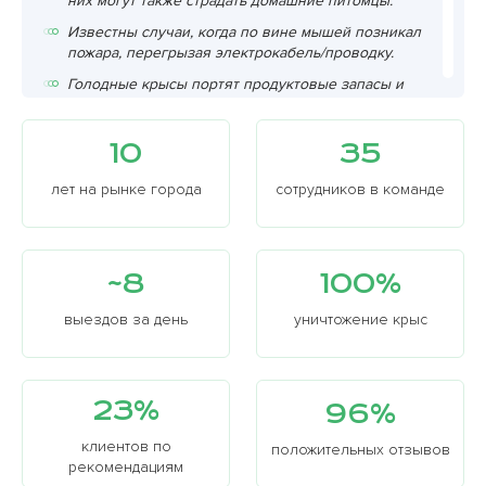
них могут также страдать домашние питомцы.
Известны случаи, когда по вине мышей позникал
пожара, перегрызая электрокабель/проводку.
Голодные крысы портят продуктовые запасы и
личные вещи. Еще очень неприятная ситуация –
некоторые могут даже укусить взрослых и детей.
10
35
Даже во многих сказках крысы – это
недружелюбные соседи или даже враги.
лет на рынке города
сотрудников в команде
~8
100%
выездов за день
уничтожение крыс
23%
96%
клиентов по
положительных отзывов
рекомендациям