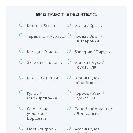
ВИД РАБОТ (ВРЕДИТЕЛЯ):
Клопы / Блохи
Мыши / Крысы
Тараканы / Муравьи
Кроты / Змеи /
Землеройки
Клещи / Комары
Бактерии / Вирусы
Запахи / Плесень
Мошки / Мухи /
Пауки / Тля
Моль / Огневки
Гербицидная
обработка
Кулер /
Короед / Усач /
Озонирование
Фумигация
Орошение
Санобработка авто
участков /
/ Вентиляции
Борщевик
Пест-контроль
Акарицидная