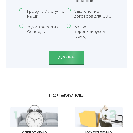
обработка
Грызуны / Летучие
Заключение
мыши
договора для СЭС
Жуки кожееды /
Борьба
Сеноеды
коронавирусом
(covid)
ДАЛЕЕ
Почему мы
Оперативно
Качественно