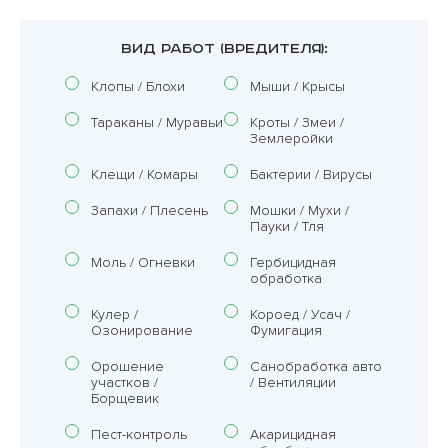
ВИД РАБОТ (ВРЕДИТЕЛЯ):
Клопы / Блохи
Мыши / Крысы
Тараканы / Муравьи
Кроты / Змеи /
Землеройки
Клещи / Комары
Бактерии / Вирусы
Запахи / Плесень
Мошки / Мухи /
Пауки / Тля
Моль / Огневки
Гербицидная
обработка
Кулер /
Короед / Усач /
Озонирование
Фумигация
Орошение
Санобработка авто
участков /
/ Вентиляции
Борщевик
Пест-контроль
Акарицидная