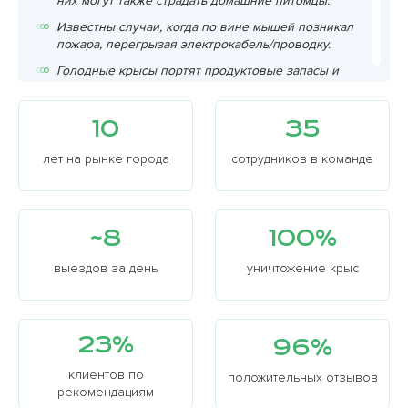
них могут также страдать домашние питомцы.
Известны случаи, когда по вине мышей позникал
пожара, перегрызая электрокабель/проводку.
Голодные крысы портят продуктовые запасы и
личные вещи. Еще очень неприятная ситуация –
некоторые могут даже укусить взрослых и детей.
10
35
Даже во многих сказках крысы – это
недружелюбные соседи или даже враги.
лет на рынке города
сотрудников в команде
~8
100%
выездов за день
уничтожение крыс
23%
96%
клиентов по
положительных отзывов
рекомендациям