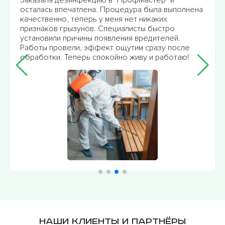
лнена
сталкивались с грызунами. Никогда не думала, что
грызуны могут так портить жизнь. После
обработки специалистами, дело встало на
правильный путь. Рекомендуем на 100%, такое
ле
решение эффективно и выгодно. Большое
ю!
спасибо за профессионализм!
Наши клиенты и партнёры