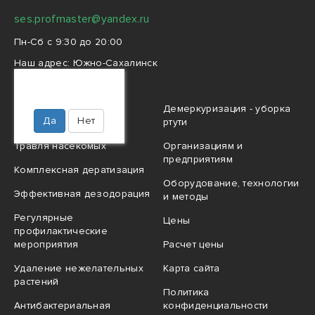
ses.profmaster@yandex.ru
Пн-Сб с 9:30 до 20:00
Наш адрес:
Южно-Сахалинск
Институтская, 16
Ваш город
Южно-Сахалинск?
Профессиональная
Демеркуризация - уборка
Да
Нет
дезинфекция
ртути
Травля насекомых
Организациям и
предприятиям
Комплексная дератизация
Оборудование, технологии
Эффективная дезодорация
и методы
Регулярные
Цены
профилактические
мероприятия
Расчет цены
Удаление нежелательных
Карта сайта
растений
Политика
Антибактериальная
конфиденциальности