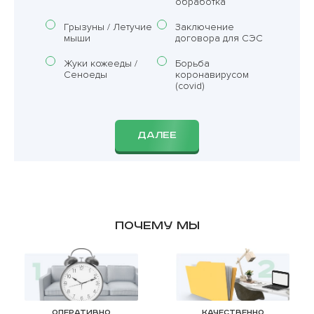
обработка
Грызуны / Летучие
Заключение
мыши
договора для СЭС
Жуки кожееды /
Борьба
Сеноеды
коронавирусом
(covid)
ДАЛЕЕ
Почему мы
Оперативно
Качественно