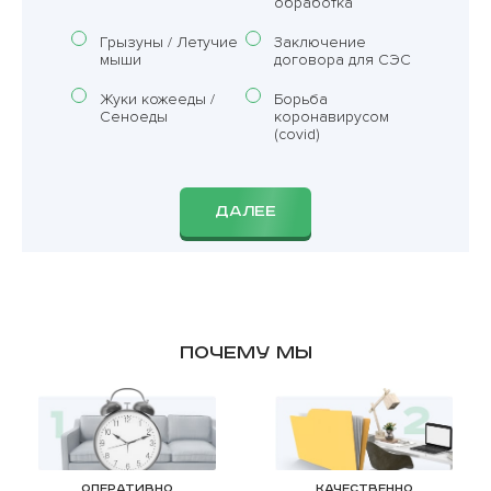
обработка
Грызуны / Летучие
Заключение
мыши
договора для СЭС
Жуки кожееды /
Борьба
Сеноеды
коронавирусом
(covid)
ДАЛЕЕ
Почему мы
Оперативно
Качественно