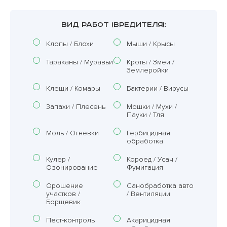
ВИД РАБОТ (ВРЕДИТЕЛЯ):
Клопы / Блохи
Мыши / Крысы
Тараканы / Муравьи
Кроты / Змеи /
Землеройки
Клещи / Комары
Бактерии / Вирусы
Запахи / Плесень
Мошки / Мухи /
Пауки / Тля
Моль / Огневки
Гербицидная
обработка
Кулер /
Короед / Усач /
Озонирование
Фумигация
Орошение
Санобработка авто
участков /
/ Вентиляции
Борщевик
Пест-контроль
Акарицидная