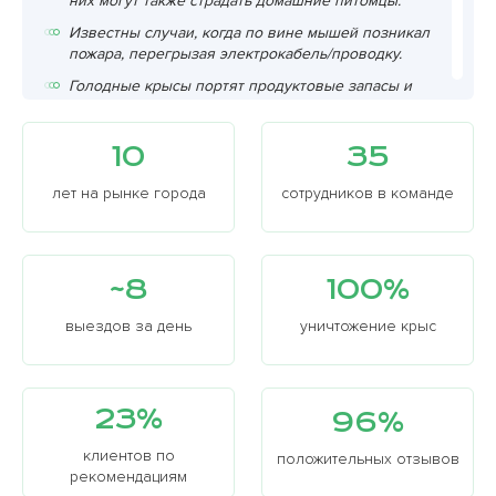
них могут также страдать домашние питомцы.
Известны случаи, когда по вине мышей позникал
пожара, перегрызая электрокабель/проводку.
Голодные крысы портят продуктовые запасы и
личные вещи. Еще очень неприятная ситуация –
некоторые могут даже укусить взрослых и детей.
10
35
Даже во многих сказках крысы – это
недружелюбные соседи или даже враги.
лет на рынке города
сотрудников в команде
~8
100%
выездов за день
уничтожение крыс
23%
96%
клиентов по
положительных отзывов
рекомендациям