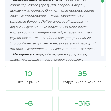
собой серьезную угрозу для здоровья людей,
домашних животных. Они являются переносчиками
опасных заболеваний. К таким заболеваниям
относятся болезнь Лайма, клещевой энцефалит,
другие инфекционные болезни. По мере роста
численности популяции клещей, их ареала случаи
укусов становятся все более распространенными.
Это особенно актуально в весенне-летний период. В
это время активность этих паразитов достигает пика.
Иксодовые клещи
, обитающие в кустарниках,
траве, на деревьях, представляют серьезную
опасность. Они являются переносчиками таких
болезней как энцефалит и боррелиоз.
10
35
Кровососущие членистоногие питаются кровью
своих жертв, включая человека и собаку. Их укусы
лет на рынке
сотрудников в команде
могут привести к заражению.
Членистоногие, клещи
могут проникать не только
на открытую землю, но и прятаться в тканях одежды
~8
~316
или на коже после прогулки по лесу. Важно
проводить регулярные профилактические меры: