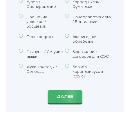
Кулер /
Короед / Усач /
Озонирование
Фумигация
Орошение
Санобработка авто
участков /
/ Вентиляции
Борщевик
Пест-контроль
Акарицидная
обработка
Грызуны / Летучие
Заключение
мыши
договора для СЭС
Жуки кожееды /
Борьба
Сеноеды
коронавирусом
(covid)
ДАЛЕЕ