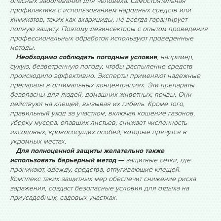
опасных заболеваний для человека. Самостоятельная
профилактика с использованием народных средств или
химикатов, таких как акарициды, не всегда гарантирует
полную защиту. Поэтому дезинсекторы с опытом проведения
профессиональных обработок используют проверенные
методы.
Необходимо соблюдать погодные условия
, например,
сухую, безветренную погоду, чтобы распыление средств
происходило эффективно. Эксперты применяют надежные
препараты в оптимальных концентрациях. Эти препараты
безопасны для людей, домашних животных, почвы. Они
действуют на клещей, вызывая их гибель. Кроме того,
правильный уход за участком, включая кошение газонов,
уборку мусора, опавших листьев, снижает численность
иксодовых, кровососущих особей, которые прячутся в
укромных местах.
Для полноценной защиты желательно также
использовать барьерный метод —
защитные сетки, где
проникают, одежду, средства, отпугивающие клещей.
Комплекс таких защитных мер обеспечит снижение риска
заражения, создаст безопасные условия для отдыха на
приусадебных, садовых участках.