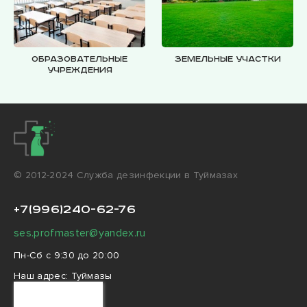
Образовательные
Земельные участки
учреждения
© 2012-2024 Cлужба дезинфекции в Туймазах
+7(996)240-62-76
ses.profmaster@yandex.ru
Пн-Сб с 9:30 до 20:00
Наш адрес:
Туймазы
улица Чехова, 4
Ваш город