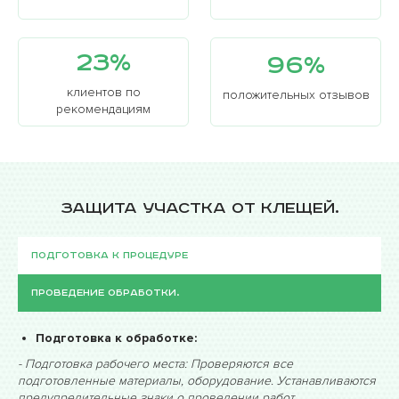
особенно детскую кожу опрыскивателями перед
парком, где есть кусты. Это способствует снижению
популяции клещей.
23%
96%
Основные группы клещей:
клиентов по
положительных отзывов
Иксодовые — переносят инфекции и наиболее
рекомендациям
опасны для людей и животных.
Чесоточные — вызывают кожные заболевания
(например, чесотку).
Домашние (пылевые) — обитают в домах и могут
вызывать аллергию.
Защита участка от клещей.
Подготовка к процедуре
Проведение обработки.
Подготовка к обработке:
- Подготовка рабочего места: Проверяются все
подготовленные материалы, оборудование. Устанавливаются
предупредительные знаки о проведении работ.