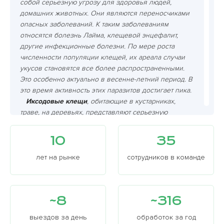
собой серьезную угрозу для здоровья людей,
домашних животных. Они являются переносчиками
опасных заболеваний. К таким заболеваниям
относятся болезнь Лайма, клещевой энцефалит,
другие инфекционные болезни. По мере роста
численности популяции клещей, их ареала случаи
укусов становятся все более распространенными.
Это особенно актуально в весенне-летний период. В
это время активность этих паразитов достигает пика.
Иксодовые клещи
, обитающие в кустарниках,
траве, на деревьях, представляют серьезную
опасность. Они являются переносчиками таких
болезней как энцефалит и боррелиоз.
10
35
Кровососущие членистоногие питаются кровью
своих жертв, включая человека и собаку. Их укусы
лет на рынке
сотрудников в команде
могут привести к заражению.
Членистоногие, клещи
могут проникать не только
на открытую землю, но и прятаться в тканях одежды
~8
~316
или на коже после прогулки по лесу. Важно
проводить регулярные профилактические меры:
выездов за день
обработок за год
кошение травы и уборка мусора, обрабатывать