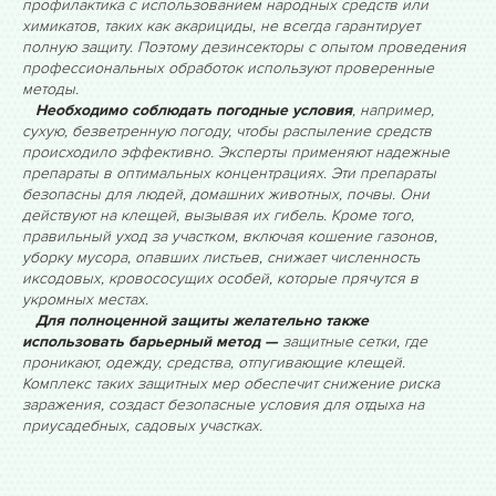
профилактика с использованием народных средств или
химикатов, таких как акарициды, не всегда гарантирует
полную защиту. Поэтому дезинсекторы с опытом проведения
профессиональных обработок используют проверенные
методы.
Необходимо соблюдать погодные условия
, например,
сухую, безветренную погоду, чтобы распыление средств
происходило эффективно. Эксперты применяют надежные
препараты в оптимальных концентрациях. Эти препараты
безопасны для людей, домашних животных, почвы. Они
действуют на клещей, вызывая их гибель. Кроме того,
правильный уход за участком, включая кошение газонов,
уборку мусора, опавших листьев, снижает численность
иксодовых, кровососущих особей, которые прячутся в
укромных местах.
Для полноценной защиты желательно также
использовать барьерный метод —
защитные сетки, где
проникают, одежду, средства, отпугивающие клещей.
Комплекс таких защитных мер обеспечит снижение риска
заражения, создаст безопасные условия для отдыха на
приусадебных, садовых участках.