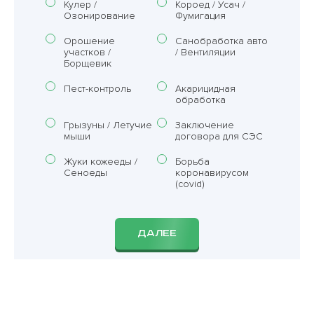
Кулер /
Короед / Усач /
Озонирование
Фумигация
Орошение
Санобработка авто
участков /
/ Вентиляции
Борщевик
Пест-контроль
Акарицидная
обработка
Грызуны / Летучие
Заключение
мыши
договора для СЭС
Жуки кожееды /
Борьба
Сеноеды
коронавирусом
(covid)
ДАЛЕЕ