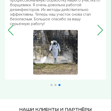
нашего участка от
профессиональную обработку моего
работой
насекомых. Теперь я могу спокойно 
йствительно
наслаждаться дачей без угрозы укус
к снова стал
отметить высокое качество работы
за вашу
дезинфекторов. Менеджер постоянн
связи и готов ответить на любые во
Спасибо!!!
Наши клиенты и партнёры