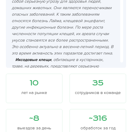
собой серьезную угрозу для здоровья людей,
домашних животных. Они являются переносчиками
опасных заболеваний. К таким заболеваниям
относятся болезнь Лайма, клещевой энцефалит,
другие инфекционные болезни. По мере роста
численности популяции клещей, их ареала случаи
укусов становятся все более распространенными.
Это особенно актуально в весенне-летний период. В
это время активность этих паразитов достигает пика.
Иксодовые клещи
, обитающие в кустарниках,
траве, на деревьях, представляют серьезную
опасность. Они являются переносчиками таких
болезней как энцефалит и боррелиоз.
10
35
Кровососущие членистоногие питаются кровью
своих жертв, включая человека и собаку. Их укусы
лет на рынке
сотрудников в команде
могут привести к заражению.
Членистоногие, клещи
могут проникать не только
на открытую землю, но и прятаться в тканях одежды
~8
~316
или на коже после прогулки по лесу. Важно
проводить регулярные профилактические меры:
выездов за день
обработок за год
кошение травы и уборка мусора, обрабатывать