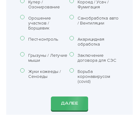
Кулер /
Короед / Усач /
Озонирование
Фумигация
Орошение
Санобработка авто
участков /
/ Вентиляции
Борщевик
Пест-контроль
Акарицидная
обработка
Грызуны / Летучие
Заключение
мыши
договора для СЭС
Жуки кожееды /
Борьба
Сеноеды
коронавирусом
(covid)
ДАЛЕЕ