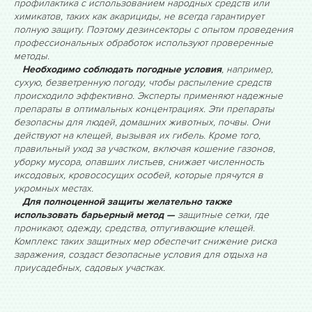
профилактика с использованием народных средств или
химикатов, таких как акарициды, не всегда гарантирует
полную защиту. Поэтому дезинсекторы с опытом проведения
профессиональных обработок используют проверенные
методы.
Необходимо соблюдать погодные условия
, например,
сухую, безветренную погоду, чтобы распыление средств
происходило эффективно. Эксперты применяют надежные
препараты в оптимальных концентрациях. Эти препараты
безопасны для людей, домашних животных, почвы. Они
действуют на клещей, вызывая их гибель. Кроме того,
правильный уход за участком, включая кошение газонов,
уборку мусора, опавших листьев, снижает численность
иксодовых, кровососущих особей, которые прячутся в
укромных местах.
Для полноценной защиты желательно также
использовать барьерный метод —
защитные сетки, где
проникают, одежду, средства, отпугивающие клещей.
Комплекс таких защитных мер обеспечит снижение риска
заражения, создаст безопасные условия для отдыха на
приусадебных, садовых участках.