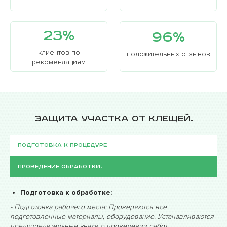
особенно детскую кожу опрыскивателями перед
парком, где есть кусты. Это способствует снижению
популяции клещей.
23%
96%
Основные группы клещей:
клиентов по
положительных отзывов
Иксодовые — переносят инфекции и наиболее
рекомендациям
опасны для людей и животных.
Чесоточные — вызывают кожные заболевания
(например, чесотку).
Домашние (пылевые) — обитают в домах и могут
вызывать аллергию.
Защита участка от клещей.
Подготовка к процедуре
Проведение обработки.
Подготовка к обработке:
- Подготовка рабочего места: Проверяются все
подготовленные материалы, оборудование. Устанавливаются
предупредительные знаки о проведении работ.