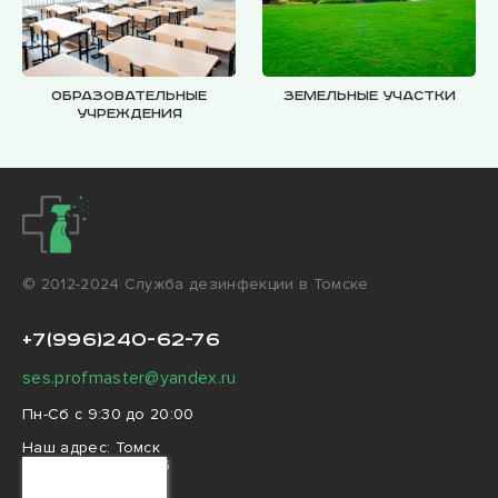
Образовательные
Земельные участки
учреждения
© 2012-2024 Cлужба дезинфекции в Томске
+7(996)240-62-76
ses.profmaster@yandex.ru
Пн-Сб с 9:30 до 20:00
Наш адрес:
Томск
улица Никитина, 56
Ваш город