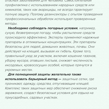
опасных заболеваний для человека. Самостоятельная
профилактика с использованием народных средств или
химикатов, таких как акарициды, не всегда гарантирует
полную защиту. Поэтому дезинсекторы с опытом проведения
профессиональных обработок используют проверенные
методы.
Необходимо соблюдать погодные условия
, например,
сухую, безветренную погоду, чтобы распыление средств
происходило эффективно. Эксперты применяют надежные
препараты в оптимальных концентрациях. Эти препараты
безопасны для людей, домашних животных, почвы. Они
действуют на клещей, вызывая их гибель. Кроме того,
правильный уход за участком, включая кошение газонов,
уборку мусора, опавших листьев, снижает численность
иксодовых, кровососущих особей, которые прячутся в
укромных местах.
Для полноценной защиты желательно также
использовать барьерный метод —
защитные сетки, где
проникают, одежду, средства, отпугивающие клещей.
Комплекс таких защитных мер обеспечит снижение риска
заражения, создаст безопасные условия для отдыха на
приусадебных, садовых участках.