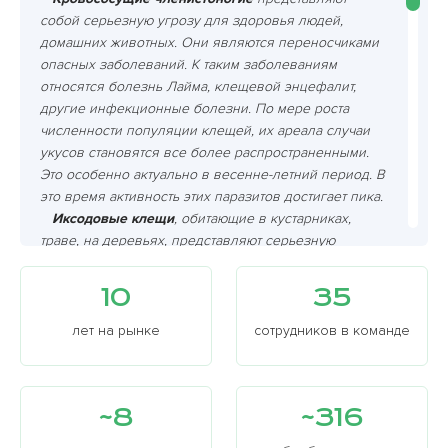
собой серьезную угрозу для здоровья людей,
домашних животных. Они являются переносчиками
опасных заболеваний. К таким заболеваниям
относятся болезнь Лайма, клещевой энцефалит,
другие инфекционные болезни. По мере роста
численности популяции клещей, их ареала случаи
укусов становятся все более распространенными.
Это особенно актуально в весенне-летний период. В
это время активность этих паразитов достигает пика.
Иксодовые клещи
, обитающие в кустарниках,
траве, на деревьях, представляют серьезную
опасность. Они являются переносчиками таких
болезней как энцефалит и боррелиоз.
10
35
Кровососущие членистоногие питаются кровью
своих жертв, включая человека и собаку. Их укусы
лет на рынке
сотрудников в команде
могут привести к заражению.
Членистоногие, клещи
могут проникать не только
на открытую землю, но и прятаться в тканях одежды
~8
~316
или на коже после прогулки по лесу. Важно
проводить регулярные профилактические меры: