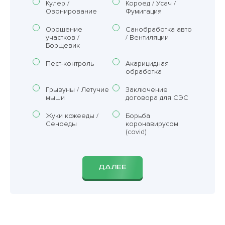
Кулер /
Короед / Усач /
Озонирование
Фумигация
Орошение
Санобработка авто
участков /
/ Вентиляции
Борщевик
Пест-контроль
Акарицидная
обработка
Грызуны / Летучие
Заключение
мыши
договора для СЭС
Жуки кожееды /
Борьба
Сеноеды
коронавирусом
(covid)
ДАЛЕЕ