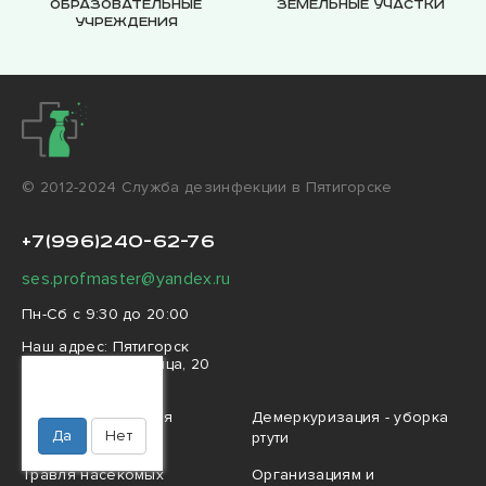
Образовательные
Земельные участки
учреждения
© 2012-2024 Cлужба дезинфекции в Пятигорске
+7(996)240-62-76
ses.profmaster@yandex.ru
Пн-Сб с 9:30 до 20:00
Наш адрес:
Пятигорск
1-я Бульварная улица, 20
Ваш город
Пятигорск?
Профессиональная
Демеркуризация - уборка
Да
Нет
дезинфекция
ртути
Травля насекомых
Организациям и