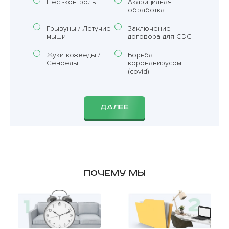
Пест-контроль
Акарицидная
обработка
Грызуны / Летучие
Заключение
мыши
договора для СЭС
Жуки кожееды /
Борьба
Сеноеды
коронавирусом
(covid)
ДАЛЕЕ
Почему мы