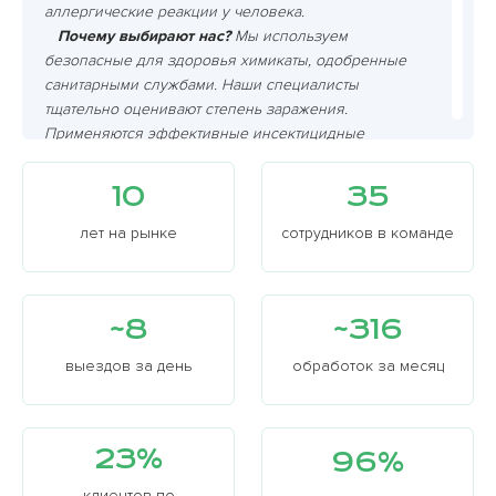
аллергические реакции у человека.
Почему выбирают нас?
Мы используем
безопасные для здоровья химикаты, одобренные
санитарными службами. Наши специалисты
тщательно оценивают степень заражения.
Применяются эффективные инсектицидные
средства, проводятся осмотры после обработки,
чтобы убедиться, что блохи полностью истреблены.
10
35
Гарантируем высокое качество услуг. Это
подтверждается отзывами наших клиентов.
лет на рынке
сотрудников в команде
Эффективное избавление
от этих кровососущих
паразитов требует тщательного подхода,
применения различных методов.
~8
~316
Самостоятельные попытки
выведения могут
оказаться неэффективными. Необходимо
выездов за день
обработок за месяц
уничтожить взрослых особей, яйца и личинок.
Они могут находиться в труднодоступных
местах
, таких как щели, плинтусы. Для этого
23%
96%
дезинсекторы рекомендуют использовать
специальные химикаты, а также проводить
клиентов по