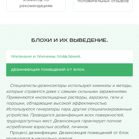
регулярные профилактические меры, чтобы
положительных отзывов
рекомендациям
предотвратить повторное заражение.
Блохи и их выведение.
Признаки и причины появления.
Дезинфекция помещений от блох.
Специалисты-дезинсекторы используют химикаты и методы,
которые справятся даже с самыми сильными заражениями.
Применяются инсектицидные растворы, аэрозоли, гели и
порошки, обладающие высокой эффективностью.
Используются генераторы пара, другие специализированные
устройства. Проводится дезинфекция всех поверхностей,
труднодоступных мест. Дезинсекция гарантирует полное
истребление взрослых особей, личинок.
Процесс дезинфекции. Дезинсекция помещений от блох
проводится в несколько этапов: