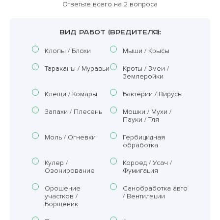
Ответьте всего на 2 вопроса
ВИД РАБОТ (ВРЕДИТЕЛЯ):
Клопы / Блохи
Мыши / Крысы
Тараканы / Муравьи
Кроты / Змеи /
Землеройки
Клещи / Комары
Бактерии / Вирусы
Запахи / Плесень
Мошки / Мухи /
Пауки / Тля
Моль / Огневки
Гербицидная
обработка
Кулер /
Короед / Усач /
Озонирование
Фумигация
Орошение
Санобработка авто
участков /
/ Вентиляции
Борщевик