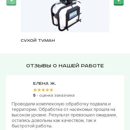
Сухой туман
Озонат
Отзывы о нашей работе
Екатерина Д.
5
- оценка заказчика
отку подвала и
Я искала способ избавиться от насе
екомых прошла на
дачном участке. Обратилась в "Проф
евзошел ожидания,
они предложили оптимальное решен
м, так и
Обработка прошла быстро и со сто
результатом. Все было выполнено с