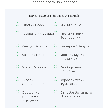
Ответьте всего на 2 вопроса
ВИД РАБОТ (ВРЕДИТЕЛЯ):
Клопы / Блохи
Мыши / Крысы
Тараканы / Муравьи
Кроты / Змеи /
Землеройки
Клещи / Комары
Бактерии / Вирусы
Запахи / Плесень
Мошки / Мухи /
Пауки / Тля
Моль / Огневки
Гербицидная
обработка
Кулер /
Короед / Усач /
Озонирование
Фумигация
Орошение
Санобработка авто
участков /
/ Вентиляции
Борщевик