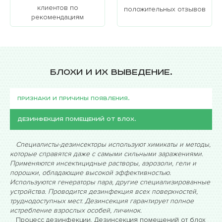
клиентов по
регулярные профилактические меры, чтобы
положительных отзывов
рекомендациям
предотвратить повторное заражение.
Блохи и их выведение.
Признаки и причины появления.
Дезинфекция помещений от блох.
Специалисты-дезинсекторы используют химикаты и методы,
которые справятся даже с самыми сильными заражениями.
Применяются инсектицидные растворы, аэрозоли, гели и
порошки, обладающие высокой эффективностью.
Используются генераторы пара, другие специализированные
устройства. Проводится дезинфекция всех поверхностей,
труднодоступных мест. Дезинсекция гарантирует полное
истребление взрослых особей, личинок.
Процесс дезинфекции. Дезинсекция помещений от блох