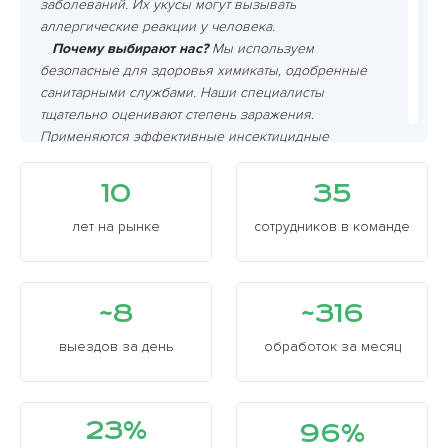
заболеваний. Их укусы могут вызывать
аллергические реакции у человека.
Почему выбирают нас?
Мы используем
безопасные для здоровья химикаты, одобренные
санитарными службами. Наши специалисты
тщательно оценивают степень заражения.
Применяются эффективные инсектицидные
средства, проводятся осмотры после обработки,
чтобы убедиться, что блохи полностью истреблены.
10
35
Гарантируем высокое качество услуг. Это
подтверждается отзывами наших клиентов.
лет на рынке
сотрудников в команде
Эффективное избавление
от этих кровососущих
паразитов требует тщательного подхода,
применения различных методов.
~8
~316
Самостоятельные попытки
выведения могут
оказаться неэффективными. Необходимо
выездов за день
обработок за месяц
уничтожить взрослых особей, яйца и личинок.
Они могут находиться в труднодоступных
местах
, таких как щели, плинтусы. Для этого
23%
96%
дезинсекторы рекомендуют использовать
специальные химикаты, а также проводить