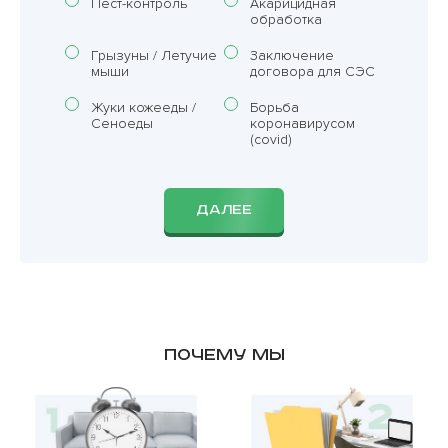
Пест-контроль
Акарицидная
обработка
Грызуны / Летучие
Заключение
мыши
договора для СЭС
Жуки кожееды /
Борьба
Сеноеды
коронавирусом
(covid)
ДАЛЕЕ
Почему мы