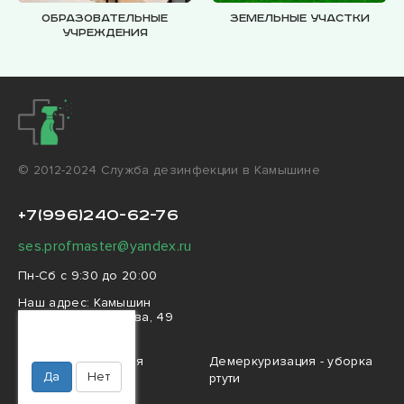
Образовательные
Земельные участки
учреждения
© 2012-2024 Cлужба дезинфекции в Камышине
+7(996)240-62-76
ses.profmaster@yandex.ru
Пн-Сб с 9:30 до 20:00
Наш адрес:
Камышин
проезд Феоктистова, 49
Ваш город
Камышин?
Профессиональная
Демеркуризация - уборка
Да
Нет
дезинфекция
ртути