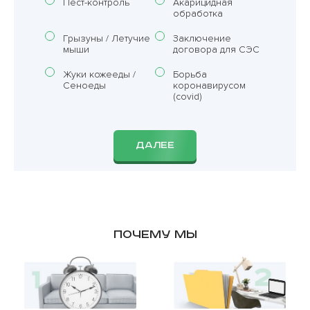
Пест-контроль
Акарицидная
обработка
Грызуны / Летучие
Заключение
мыши
договора для СЭС
Жуки кожееды /
Борьба
Сеноеды
коронавирусом
(covid)
ДАЛЕЕ
Почему мы