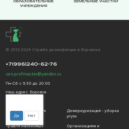
Образовательные
Земельные участки
учреждения
© 2012-2024 Cлужба дезинфекции в Боровске
+7(996)240-62-76
ses.profmaster@yandex.ru
Пн-Сб с 9:30 до 20:00
Наш адрес:
Боровск
улица Ленина, 41
Ваш город
Боровск?
Профессиональная
Демеркуризация - уборка
Да
Нет
дезинфекция
ртути
Травля насекомых
Организациям и