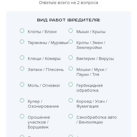
Ответьте всего на 2 вопроса
ВИД РАБОТ (ВРЕДИТЕЛЯ):
Клопы / Блохи
Мыши / Крысы
Тараканы / Муравьи
Кроты / Змеи /
Землеройки
Клещи / Комары
Бактерии / Вирусы
Запахи / Плесень
Мошки / Мухи /
Пауки / Тля
Моль / Огневки
Гербицидная
обработка
Кулер /
Короед / Усач /
Озонирование
Фумигация
Орошение
Санобработка авто
участков /
/ Вентиляции
Борщевик