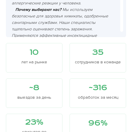
аллергические реакции у человека.
Почему выбирают нас?
Мы используем
безопасные для здоровья химикаты, одобренные
санитарными службами. Наши специалисты
тщательно оценивают степень заражения.
Применяются эффективные инсектицидные
средства, проводятся осмотры после обработки,
чтобы убедиться, что блохи полностью истреблены.
10
35
Гарантируем высокое качество услуг. Это
подтверждается отзывами наших клиентов.
лет на рынке
сотрудников в команде
Эффективное избавление
от этих кровососущих
паразитов требует тщательного подхода,
применения различных методов.
~8
~316
Самостоятельные попытки
выведения могут
оказаться неэффективными. Необходимо
выездов за день
обработок за месяц
уничтожить взрослых особей, яйца и личинок.
Они могут находиться в труднодоступных
местах
, таких как щели, плинтусы. Для этого
23%
96%
дезинсекторы рекомендуют использовать
специальные химикаты, а также проводить
клиентов по