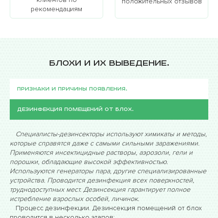
регулярные профилактические меры, чтобы
положительных отзывов
рекомендациям
предотвратить повторное заражение.
Блохи и их выведение.
Признаки и причины появления.
Дезинфекция помещений от блох.
Специалисты-дезинсекторы используют химикаты и методы,
которые справятся даже с самыми сильными заражениями.
Применяются инсектицидные растворы, аэрозоли, гели и
порошки, обладающие высокой эффективностью.
Используются генераторы пара, другие специализированные
устройства. Проводится дезинфекция всех поверхностей,
труднодоступных мест. Дезинсекция гарантирует полное
истребление взрослых особей, личинок.
Процесс дезинфекции. Дезинсекция помещений от блох
проводится в несколько этапов: