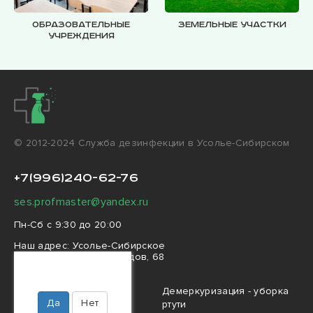
Образовательные
Земельные участки
учреждения
© 2012-2024 Cлужба дезинфекции в Усолье-Сибирском
+7(996)240-62-76
ses.profmaster@yandex.ru
Пн-Сб с 9:30 до 20:00
Наш адрес:
Усолье-Сибирское
проспект Дружбы Народов, 68
Ваш город
Усолье-Сибирское?
Профессиональная
Демеркуризация - уборка
Да
Нет
дезинфекция
ртути