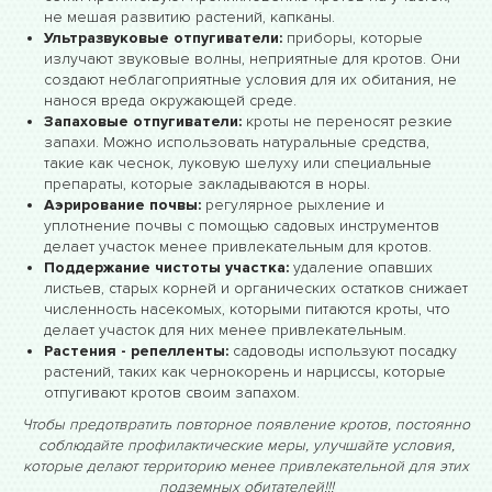
не мешая развитию растений, капканы.
Ультразвуковые отпугиватели:
приборы, которые
излучают звуковые волны, неприятные для кротов. Они
создают неблагоприятные условия для их обитания, не
нанося вреда окружающей среде.
Запаховые отпугиватели:
кроты не переносят резкие
запахи. Можно использовать натуральные средства,
такие как чеснок, луковую шелуху или специальные
препараты, которые закладываются в норы.
Аэрирование почвы:
регулярное рыхление и
уплотнение почвы с помощью садовых инструментов
делает участок менее привлекательным для кротов.
Поддержание чистоты участка:
удаление опавших
листьев, старых корней и органических остатков снижает
численность насекомых, которыми питаются кроты, что
делает участок для них менее привлекательным.
Растения - репелленты:
садоводы используют посадку
растений, таких как чернокорень и нарциссы, которые
отпугивают кротов своим запахом.
Чтобы предотвратить повторное появление кротов, постоянно
соблюдайте профилактические меры, улучшайте условия,
которые делают территорию менее привлекательной для этих
подземных обитателей!!!