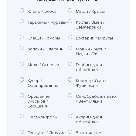
Клопы / Блохи
Мыши / Крысы
Тараканы / Муравьи
Кроты / Змеи /
Землеройки
Клещи / Комары
Бактерии / Вирусы
Запахи / Плесень
Мошки / Мухи /
Пауки / Тля
Моль / Огневки
Гербицидная
обработка
Кулер /
Короед / Усач /
Озонирование
Фумигация
Орошение
Санобработка авто
участков /
/ Вентиляции
Борщевик
Пест-контроль
Акарицидная
обработка
Грызуны / Летучие
Заключение