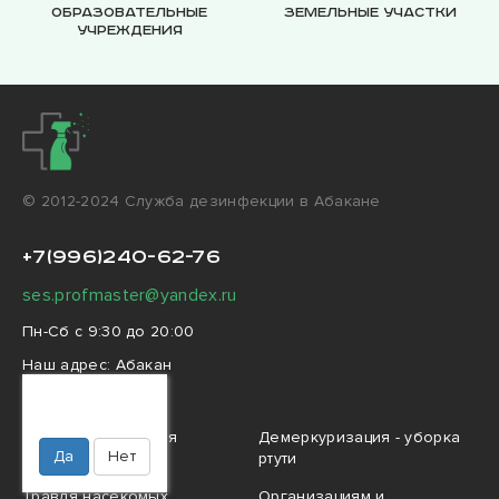
Образовательные
Земельные участки
учреждения
© 2012-2024 Cлужба дезинфекции в Абакане
+7(996)240-62-76
ses.profmaster@yandex.ru
Пн-Сб с 9:30 до 20:00
Наш адрес:
Абакан
улица Чкалова, 35
Ваш город
Абакан?
Профессиональная
Демеркуризация - уборка
Да
Нет
дезинфекция
ртути
Травля насекомых
Организациям и