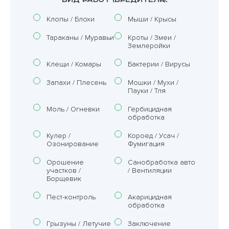
Клопы / Блохи
Мыши / Крысы
Тараканы / Муравьи
Кроты / Змеи /
Землеройки
Клещи / Комары
Бактерии / Вирусы
Запахи / Плесень
Мошки / Мухи /
Пауки / Тля
Моль / Огневки
Гербицидная
обработка
Кулер /
Короед / Усач /
Озонирование
Фумигация
Орошение
Санобработка авто
участков /
/ Вентиляции
Борщевик
Пест-контроль
Акарицидная
обработка
Грызуны / Летучие
Заключение