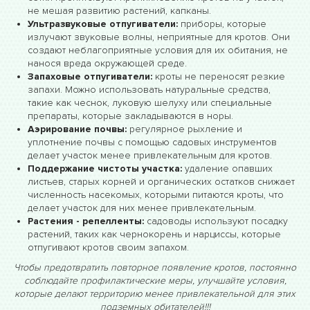
не мешая развитию растений, капканы.
Ультразвуковые отпугиватели:
приборы, которые
излучают звуковые волны, неприятные для кротов. Они
создают неблагоприятные условия для их обитания, не
нанося вреда окружающей среде.
Запаховые отпугиватели:
кроты не переносят резкие
запахи. Можно использовать натуральные средства,
такие как чеснок, луковую шелуху или специальные
препараты, которые закладываются в норы.
Аэрирование почвы:
регулярное рыхление и
уплотнение почвы с помощью садовых инструментов
делает участок менее привлекательным для кротов.
Поддержание чистоты участка:
удаление опавших
листьев, старых корней и органических остатков снижает
численность насекомых, которыми питаются кроты, что
делает участок для них менее привлекательным.
Растения - репелленты:
садоводы используют посадку
растений, таких как чернокорень и нарциссы, которые
отпугивают кротов своим запахом.
Чтобы предотвратить повторное появление кротов, постоянно
соблюдайте профилактические меры, улучшайте условия,
которые делают территорию менее привлекательной для этих
подземных обитателей!!!