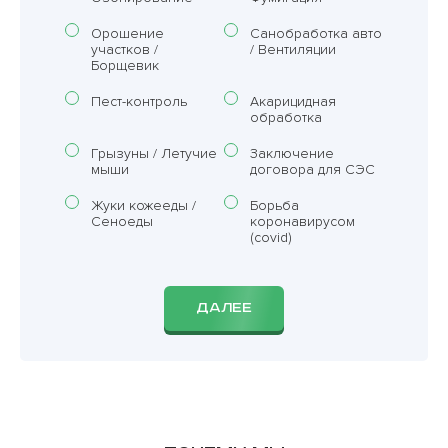
Орошение
Санобработка авто
участков /
/ Вентиляции
Борщевик
Пест-контроль
Акарицидная
обработка
Грызуны / Летучие
Заключение
мыши
договора для СЭС
Жуки кожееды /
Борьба
Сеноеды
коронавирусом
(covid)
ДАЛЕЕ