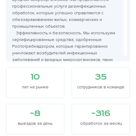
профессиональные услуги дезинфекционных
обработок, которые успешно справляются с
обеззараживанием жилых, коммерческих и
промышленных объектов.
Эффективность и безопасность. Мы используем
сертифицированные средства, одобренные
Роспотребнадзором, которые гарантированно
уничтожают возбудителей инфекционных
заболеваний и вредных микроорганизмов, таких
как вирусы, бактерии и грибки. Применение
современных методик, таких как холодный туман,
10
35
позволяет равномерно обработать все
поверхности, включая область в труднодоступных
лет на рынке
сотрудников в команде
участков.
Комплексный подход. Дезинфекционные работы
проводятся с учетом особенностей каждого
~8
~316
объекта. Это может быть квартира, офис, склад или
городской транспорт. Мы применяем разные
выездов за день
обработок за месяц
способы обработки, включая инсектоакарицидную
обработку против ос, шершней, кротов и других