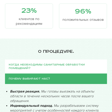
вредных насекомых.
Соблюдение норм. Наши эксперты строго
23%
96%
следуют эпидемиологическим нормам стараясь
клиентов по
защищать вас, обеспечивая санитарную
положительных отзывов
рекомендациям
безопасность. Передаем в распоряжение все
требуемые документы и сертификаты, а также
документ подтверждающий выполненные работы в
соответствии с требованиями Роспотребнадзора.
О процедуре.
Когда необходимы санитарные обработки
помещений?
Почему выбирают нас?
Быстрая реакция.
Мы готовы выезжать на объекты
области в течение нескольких часов после вашего
обращения.
Индивидуальный подход.
Мы разрабатываем систему
мероприятий с учетом особенностей каждого клиента.