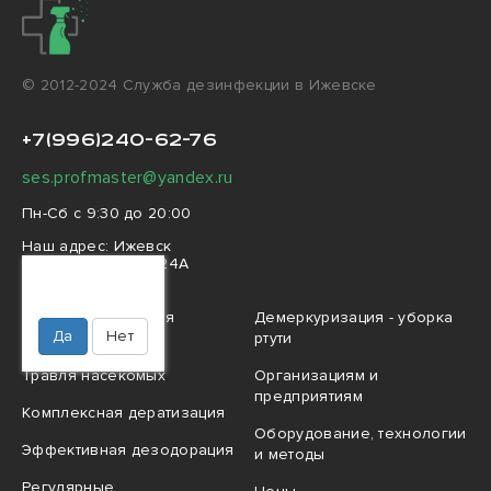
© 2012-2024 Cлужба дезинфекции в Ижевске
+7(996)240-62-76
ses.profmaster@yandex.ru
Пн-Сб с 9:30 до 20:00
Наш адрес:
Ижевск
Советская улица, 24А
Ваш город
Ижевск?
Профессиональная
Демеркуризация - уборка
Да
Нет
дезинфекция
ртути
Травля насекомых
Организациям и
предприятиям
Комплексная дератизация
Оборудование, технологии
Эффективная дезодорация
и методы
Регулярные