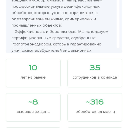
вредных микроорганизмов. Мы предоставляем
профессиональные услуги дезинфекционных
обработок, которые успешно справляются с
обеззараживанием жилых, коммерческих и
промышленных объектов.
Эффективность и безопасность. Мы используем
сертифицированные средства, одобренные
Роспотребнадзором, которые гарантированно
уничтожают возбудителей инфекционных
заболеваний и вредных микроорганизмов, таких
как вирусы, бактерии и грибки. Применение
10
35
современных методик, таких как холодный туман,
позволяет равномерно обработать все
лет на рынке
сотрудников в команде
поверхности, включая область в труднодоступных
участков.
Комплексный подход. Дезинфекционные работы
~8
~316
проводятся с учетом особенностей каждого
объекта. Это может быть квартира, офис, склад или
выездов за день
обработок за месяц
городской транспорт. Мы применяем разные
способы обработки, включая инсектоакарицидную
обработку против ос, шершней, кротов и других