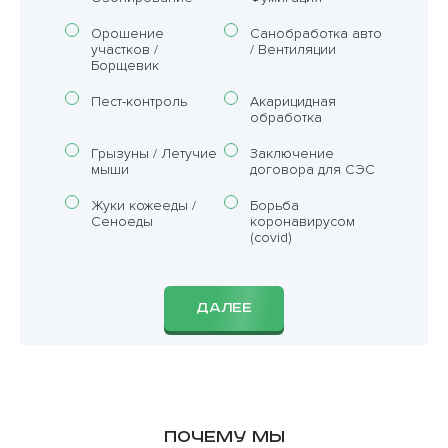
Орошение
Санобработка авто
участков /
/ Вентиляции
Борщевик
Пест-контроль
Акарицидная
обработка
Грызуны / Летучие
Заключение
мыши
договора для СЭС
Жуки кожееды /
Борьба
Сеноеды
коронавирусом
(covid)
ДАЛЕЕ
Почему мы