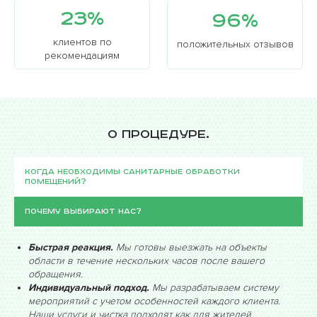
вредных насекомых.
23%
96%
Соблюдение норм. Наши эксперты строго
следуют эпидемиологическим нормам стараясь
клиентов по
положительных отзывов
рекомендациям
защищать вас, обеспечивая санитарную
безопасность. Передаем в распоряжение все
требуемые документы и сертификаты, а также
документ подтверждающий выполненные работы в
соответствии с требованиями Роспотребнадзора.
О процедуре.
Когда необходимы санитарные обработки
помещений?
Почему выбирают нас?
Быстрая реакция.
Мы готовы выезжать на объекты
области в течение нескольких часов после вашего
обращения.
Индивидуальный подход.
Мы разрабатываем систему
мероприятий с учетом особенностей каждого клиента.
Наши услуги и чистка подходят как для жителей