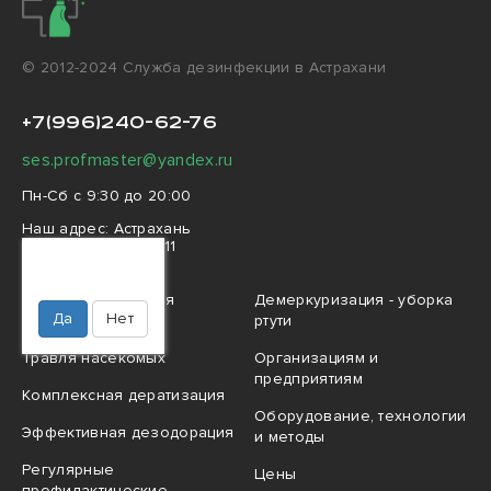
© 2012-2024 Cлужба дезинфекции в Астрахани
+7(996)240-62-76
ses.profmaster@yandex.ru
Пн-Сб с 9:30 до 20:00
Наш адрес:
Астрахань
улица Огарёва, 12/11
Ваш город
Астрахань?
Профессиональная
Демеркуризация - уборка
Да
Нет
дезинфекция
ртути
Травля насекомых
Организациям и
предприятиям
Комплексная дератизация
Оборудование, технологии
Эффективная дезодорация
и методы
Регулярные
Цены
профилактические