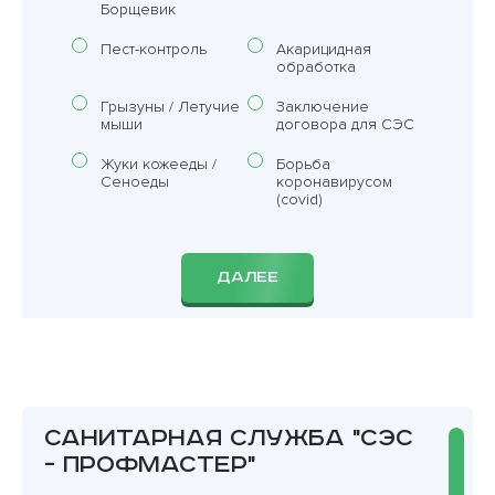
Борщевик
Пест-контроль
Акарицидная
обработка
Грызуны / Летучие
Заключение
мыши
договора для СЭС
Жуки кожееды /
Борьба
Сеноеды
коронавирусом
(covid)
ДАЛЕЕ
Санитарная служба "СЭС
- Профмастер"