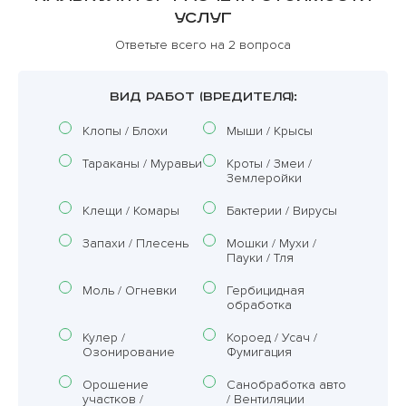
услуг
Ответьте всего на 2 вопроса
ВИД РАБОТ (ВРЕДИТЕЛЯ):
Клопы / Блохи
Мыши / Крысы
Тараканы / Муравьи
Кроты / Змеи /
Землеройки
Клещи / Комары
Бактерии / Вирусы
Запахи / Плесень
Мошки / Мухи /
Пауки / Тля
Моль / Огневки
Гербицидная
обработка
Кулер /
Короед / Усач /
Озонирование
Фумигация
Орошение
Санобработка авто
участков /
/ Вентиляции