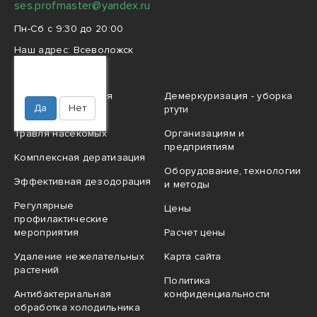
ses.profmaster@yandex.ru
Пн-Сб с 9:30 до 20:00
Наш адрес:
Всеволожск
Межевая улица, 15
Ваш город
Всеволожск?
Профессиональная
Демеркуризация - уборка
Да
Нет
дезинфекция
ртути
Травля насекомых
Организациям и
предприятиям
Комплексная дератизация
Оборудование, технологии
Эффективная дезодорация
и методы
Регулярные
Цены
профилактические
мероприятия
Расчет цены
Удаление нежелательных
Карта сайта
растений
Политика
Антибактериальная
конфиденциальности
обработка холодильника