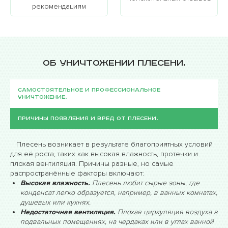
помещениях, таких как кухни.
рекомендациям
Белая растёт на пористых материалах, таких как
гипсокартон, штукатурка или дерево.
Грибковые поражения требуют быстрой и
профессиональной помощи.
Самостоятельные
Об уничтожении плесени.
методы борьбы, такие как уксус, перекись водорода
или масло чайного дерева, могут помочь на ранних
стадиях, но для полного избавления от проблемы
Самостоятельное и профессиональное
уничтожение.
лучше обратиться профессионалам. Плесень
наносит серьёзный вред вашему дому и здоровью,
Причины появления и вред от плесени.
поэтому надо действовать сразу при первых
признаках её появления. Следуйте всем
рекомендациям по удалению плесени, чтобы
Плесень возникает в результате благоприятных условий
для её роста, таких как высокая влажность, протечки и
избежать её повторного появления.
плохая вентиляция. Причины разные, но самые
распространённые факторы включают:
Высокая влажность.
Плесень любит сырые зоны, где
конденсат легко образуется, например, в ванных комнатах,
душевых или кухнях.
Недостаточная вентиляция.
Плохая циркуляция воздуха в
подвальных помещениях, на чердаках или в углах ванной