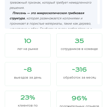
тревожный признак, который требует немедленного
решения.
Плесень — это микроскопическая грибковая
структура
, которая размножается колониями и
проникает в пористые материалы, такие как дерево,
штукатурка и обои. Грибковые очаги любят тёплые и
влажные условия, чаще встречаются в подвальных
помещениях, ваннах и на кухонных поверхностях.
10
35
Бывает разных типов и может отличаться по цвету:
лет на рынке
сотрудников в команде
чёрная, зелёная, белая, синяя и даже розовая.
Наиболее опасной является чёрная плесень,
которая распространяется в условиях повышенной
влажности и плохо проветриваемых зон, таких как
~8
~316
подвалы и ванны.
Основные типы:
выездов за день
обработок за месяц
Чёрная (Stachybotrys) часто поражает сырые
участки, такие как углы помещений или швы в
ванных комнатах.
23%
96%
Зелёная встречается на сырых деревянных
поверхностях или в тёплых влажных
клиентов по
положительных отзывов