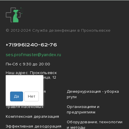
© 2012-2024 Cлужба дезинфекции в Прокопьевске
+7(996)240-62-76
ses.profmaster@yandex.ru
Пн-Сб с 9:30 до 20:00
Наш адрес:
Прокопьевск
Комсомольская улица, 12
Ваш город
Прокопьевск?
Профессиональная
Демеркуризация - уборка
Да
Нет
дезинфекция
ртути
Травля насекомых
Организациям и
предприятиям
Комплексная дератизация
Оборудование, технологии
Эффективная дезодорация
и методы