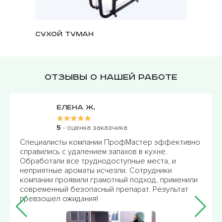
Сухой туман
Озонат
Отзывы о нашей работе
Елена Ж.
5
- оценка заказчика
Специалисты компании ПрофМастер эффективно
После
справились с удалением запахов в кухне.
дезин
Обработали все труднодоступные места, и
свою 
неприятные ароматы исчезли. Сотрудники
благо
компании проявили грамотный подход, применили
перио
современный безопасный препарат. Результат
длите
превзошел ожидания!
все с