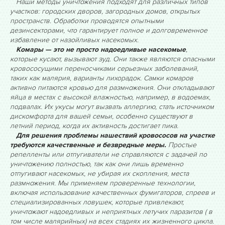
Наши методы уничтожения подходят для различных типов
участков: городских дворов, загородных домов, открытых
пространств. Обработки проводятся опытными
дезинсекторами, что гарантирует полное и долговременное
избавление от назойливых насекомых.
Комары — это не просто надоедливые насекомые
,
которые кусают, вызывают зуд. Они также являются опасными
кровососущими переносчиками серьезных заболеваний,
таких как малярия, варианты лихорадок. Самки комаров
активно питаются кровью для размножения. Они откладывают
яйца в местах с высокой влажностью, например, в водоемах,
подвалах. Их укусы могут вызвать аллергию, стать источником
дискомфорта для вашей семьи, особенно существуют в
летний период, когда их активность достигает пика.
Для решения проблемы нашествий кровососов на участке
требуются качественные и безвредные меры.
Простые
репелленты или отпугиватели не справляются с задачей по
уничтожению полностью, так как они лишь временно
отпугивают насекомых, не убирая их скопления, места
размножения. Мы применяем проверенные технологии,
включая использование качественных фумигаторов, спреев и
специализированных ловушек, которые привлекают,
уничтожают надоедливых и неприятных летучих паразитов ( в
том числе малярийных) на всех стадиях их жизненного цикла.