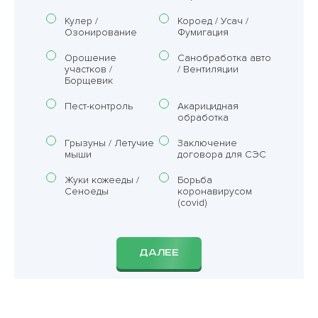
Кулер /
Короед / Усач /
Озонирование
Фумигация
Орошение
Санобработка авто
участков /
/ Вентиляции
Борщевик
Пест-контроль
Акарицидная
обработка
Грызуны / Летучие
Заключение
мыши
договора для СЭС
Жуки кожееды /
Борьба
Сеноеды
коронавирусом
(covid)
ДАЛЕЕ