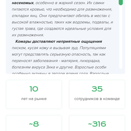
насекомых
, особенно в жаркий сезон. Их самки
питаются кровью, что необходимо для размножения,
откладки яиц. Они предпочитают обитать в местах с
высокой влажностью, таких как водоемы, подвалы, и
густая трава, где создаются идеальные условия для
их размножения.
Комары доставляют неприятные ощущения
писком, кусая кожу и вызывая зуд. Популяциями
могут представлять серьезную опасность, так как
переносят заболевания - малярия, лихорадка,
болезням вируса Зика и другие. Взрослые особи
особенно активны в теплое время года. Взрослые
самки кусачих вредителей кусают людей, животных,
так как для размножения им требуется кровь. Их
10
35
укусы сопровождаются зудом, отеками, способных
лет на рынке
сотрудников в команде
вызывать аллергию.
Они быстро размножаются
, образуя скопления на
участках, в домах. Это делает их истребление
сложной задачей, вывести практически
~8
~316
самостоятельно не возможно. Они обитают в местах