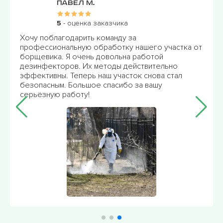
Иван Ф.
ика
5
- оценка заказчика
ду за
Очень благодарен команде "Пр
тку нашего участка от
профессиональную обработку м
льна работой
насекомых. Теперь я могу спок
ы действительно
наслаждаться дачей без угрозы
часток снова стал
отметить высокое качество ра
сибо за вашу
дезинфекторов. Менеджер пос
связи и готов ответить на любы
Спасибо!!!