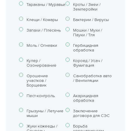
Тараканы / Муравьи
Кроты / Змеи /
Землеройки
Клещи / Комары
Бактерии / Вирусы
Запахи / Плесень
Мошки / Мухи /
Пауки / Тля
Моль / Огневки
Гербицидная
обработка
Кулер /
Короед / Усач /
Озонирование
Фумигация
Орошение
Санобработка авто
участков /
/ Вентиляции
Борщевик
Пест-контроль
Акарицидная
обработка
Грызуны / Летучие
Заключение
мыши
договора для СЭС
Жуки кожееды /
Борьба
Сеноеды
коронавирусом