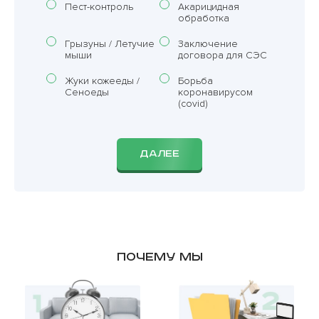
Пест-контроль
Акарицидная
обработка
Грызуны / Летучие
Заключение
мыши
договора для СЭС
Жуки кожееды /
Борьба
Сеноеды
коронавирусом
(covid)
ДАЛЕЕ
Почему мы