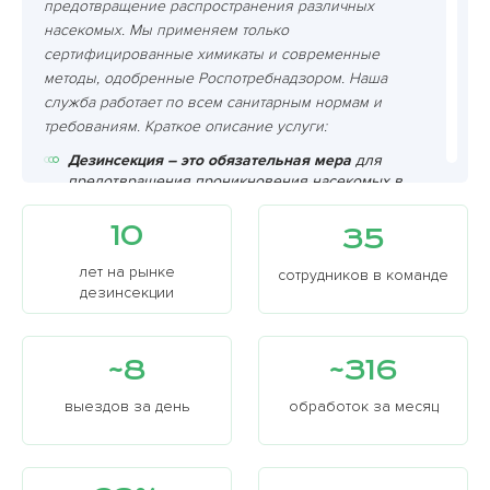
предотвращение распространения различных
насекомых. Мы применяем только
сертифицированные химикаты и современные
методы, одобренные Роспотребнадзором. Наша
служба работает по всем санитарным нормам и
требованиям. Краткое описание услуги:
Дезинсекция – это обязательная мера
для
предотвращения проникновения насекомых в
жилища и промышленные объекты. В условиях
городских и сельских регионов дезинсекция
10
35
применяется для борьбы с различными видами
насекомых, которые являются переносчиками
лет на рынке
сотрудников в команде
заболеваний.
дезинсекции
Мы используем комплексный подход
к
решению задач по избавлению от насекомых,
уделяя особое внимание как внутренним
~8
~316
помещениям, так и открытым пространствам.
Также применяются механические методы,
выездов за день
обработок за месяц
ловушки, для борьбы с насекомыми в
сложнодоступных местах.
Работы по дезинсекции проводятся с учетом