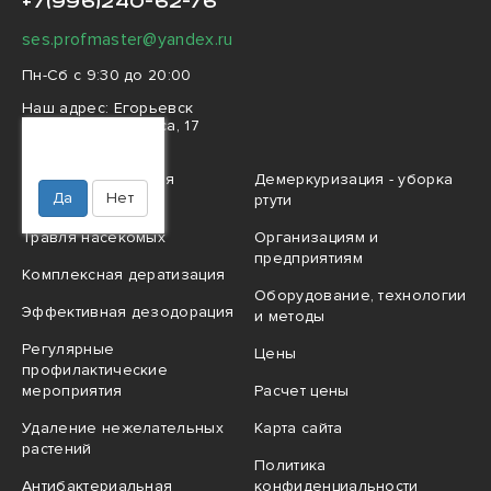
+7(996)240-62-76
ses.profmaster@yandex.ru
Пн-Сб с 9:30 до 20:00
Наш адрес:
Егорьевск
улица Карла Маркса, 17
Ваш город
Егорьевск?
Профессиональная
Демеркуризация - уборка
Да
Нет
дезинфекция
ртути
Травля насекомых
Организациям и
предприятиям
Комплексная дератизация
Оборудование, технологии
Эффективная дезодорация
и методы
Регулярные
Цены
профилактические
мероприятия
Расчет цены
Удаление нежелательных
Карта сайта
растений
Политика
Антибактериальная
конфиденциальности