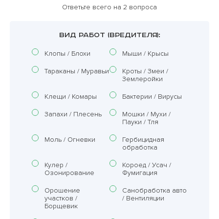
Ответьте всего на 2 вопроса
ВИД РАБОТ (ВРЕДИТЕЛЯ):
Клопы / Блохи
Мыши / Крысы
Тараканы / Муравьи
Кроты / Змеи /
Землеройки
Клещи / Комары
Бактерии / Вирусы
Запахи / Плесень
Мошки / Мухи /
Пауки / Тля
Моль / Огневки
Гербицидная
обработка
Кулер /
Короед / Усач /
Озонирование
Фумигация
Орошение
Санобработка авто
участков /
/ Вентиляции
Борщевик