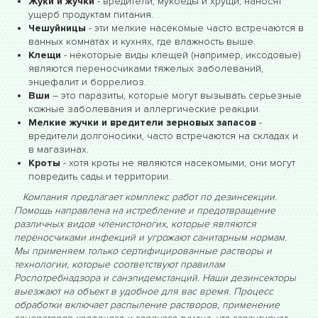
Жуки и жучки
- вредители, мукоеды и хрущи, наносят
ущерб продуктам питания.
Чешуйницы
- эти мелкие насекомые часто встречаются в
ванных комнатах и кухнях, где влажность выше.
Клещи
- некоторые виды клещей (например, иксодовые)
являются переносчиками тяжелых заболеваний,
энцефалит и боррелиоз.
Вши
– это паразиты, которые могут вызывать серьезные
кожные заболевания и аллергические реакции.
Мелкие жучки и вредители зерновых запасов
-
вредители долгоносики, часто встречаются на складах и
в магазинах.
Кроты
- хотя кроты не являются насекомыми, они могут
повредить сады и территории.
Компания предлагает комплекс работ по дезинсекции.
Помощь направлена на истребление и предотвращение
различных видов членистоногих, которые являются
переносчиками инфекций и угрожают санитарным нормам.
Мы применяем только сертифицированные растворы и
технологии, которые соответствуют правилам
Роспотребнадзора и санэпидемстанций. Наши дезинсекторы
выезжают на объект в удобное для вас время. Процесс
обработки включает распыление растворов, применение